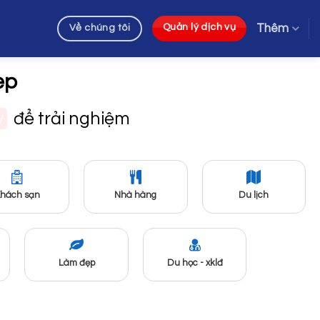
Thêm
Quản lý dịch vụ
Về chúng tôi
ẹp
y
để trải nghiệm
hách sạn
Nhà hàng
Du lịch
Làm đẹp
Du học - xklđ