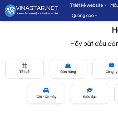
Bỏ
Thiết kế website
Mẫu
qua
Quảng cáo
nội
dung
H
Hãy bắt đầu đă
Tất cả
Bán hàng
Công ty
Ôtô - Xe máy
Giáo dục