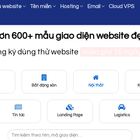
 website
Tên miền
Hosting
Email
Cloud VPS
ơn 600+ mẫu giao diện website đ
ng ký dùng thử website
miễn phí 15 ngà
Bất động sản
Nội thất
K
Tin tức
Landing Page
Logistics