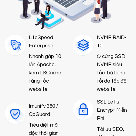
LiteSpeed
NVME RAID-
Enterprise
10
Nhanh gấp 10
Ổ cứng SSD
lần Apache,
NVME siêu
kèm LSCache
tốc, bứt phá
tăng tốc
tối đa tốc độ
website
website
SSL Let’s
Imunify 360 /
Encrypt Miễn
CpGuard
Phí
Tiêu diệt mã
Tối ưu SEO,
độc thời gian