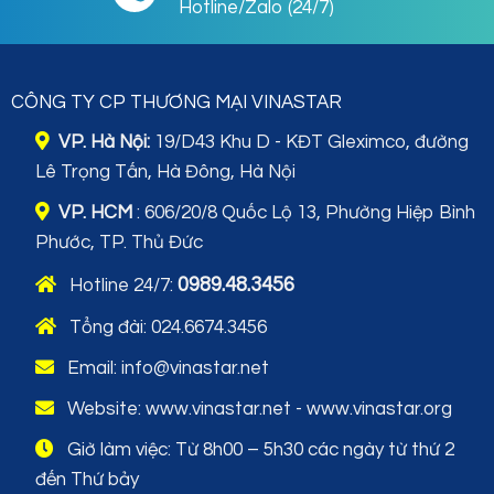
Hotline/Zalo (24/7)
CÔNG TY CP THƯƠNG MẠI VINASTAR
VP. Hà Nội:
19/D43 Khu D - KĐT Gleximco, đường
Lê Trọng Tấn, Hà Đông, Hà Nội
VP. HCM
: 606/20/8 Quốc Lộ 13, Phường Hiệp Bình
Phước, TP. Thủ Đức
0989.48.3456
Hotline 24/7:
Tổng đài:
024.6674.3456
Email: info@vinastar.net
Website:
www.vinastar.net
-
www.vinastar.org
Giờ làm việc: Từ 8h00 – 5h30 các ngày từ thứ 2
đến Thứ bảy