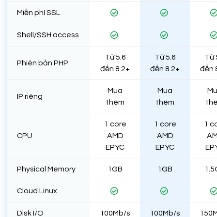
Miễn phí SSL
Shell/SSH access
Từ 5.6
Từ 5.6
Từ 
Phiên bản PHP
đến 8.2+
đến 8.2+
đến 
Mua
Mua
M
IP riêng
thêm
thêm
th
1 core
1 core
1 c
CPU
AMD
AMD
A
EPYC
EPYC
EP
Physical Memory
1GB
1GB
1.5
Cloud Linux
Disk I/O
100Mb/s
100Mb/s
150M