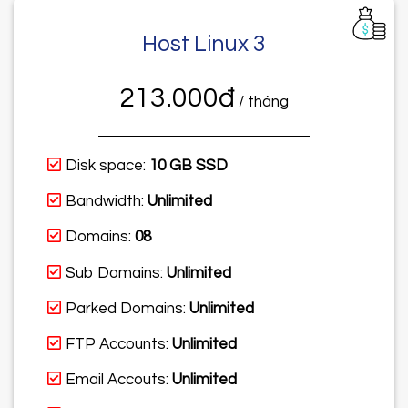
Host Linux 3
213.000đ
/ tháng
Disk space:
10 GB SSD
Bandwidth:
Unlimited
Domains:
08
Sub Domains:
Unlimited
Parked Domains:
Unlimited
FTP Accounts:
Unlimited
Email Accouts:
Unlimited