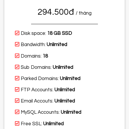
294.500đ
/ tháng
Disk space:
18 GB SSD
Bandwidth:
Unlimited
Domains:
18
Sub Domains:
Unlimited
Parked Domains:
Unlimited
FTP Accounts:
Unlimited
Email Accouts:
Unlimited
MySQL Accounts:
Unlimited
Free SSL:
Unlimited