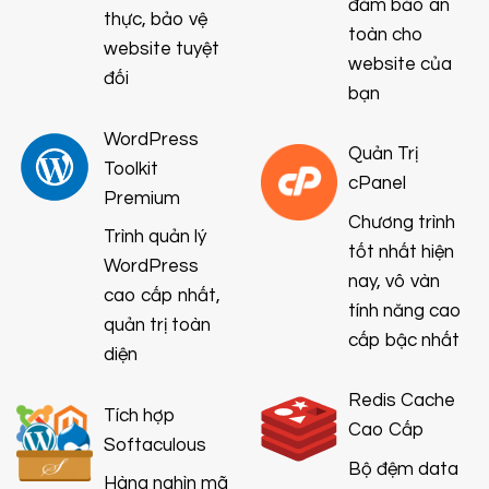
đảm bảo an
thực, bảo vệ
toàn cho
website tuyệt
website của
đối
bạn
WordPress
Quản Trị
Toolkit
cPanel
Premium
Chương trình
Trình quản lý
tốt nhất hiện
WordPress
nay, vô vàn
cao cấp nhất,
tính năng cao
quản trị toàn
cấp bậc nhất
diện
Redis Cache
Tích hợp
Cao Cấp
Softaculous
Bộ đệm data
Hàng nghìn mã