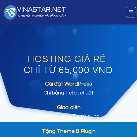
Bỏ
qua
nội
dung
HOSTING GIÁ RẺ
CHỈ TỪ 65,000 VNĐ
Cài đặt WordPress
Chỉ bằng 1 click chuột
Giao diện
DirectAdmin – Dễ sử dụng
Tặng Theme & Plugin