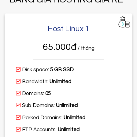
Host Linux 1
65.000đ
/ tháng
Disk space:
5 GB SSD
Bandwidth:
Unlimited
Domains:
05
Sub Domains:
Unlimited
Parked Domains:
Unlimited
FTP Accounts:
Unlimited