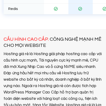
Redis
CẤU HÌNH CAO CẤP.
CÔNG NGHỆ MẠNH MẼ
CHO MỌI WEBSITE
Hosting giá rẻ là Hosting giải pháp hosting cao cấp với
cấu hình cực mạnh, Tài nguyên cực kỳ mạnh mẽ, CPU
đời mới Xung Nhịp Cao và ổ cứng NVME siêu nhanh.
Đáp ứng hầu hết mọi nhu cầu về Hosting lưu trữ
website cho bất kỳ cá nhân, doanh nghiệp ở bất kỳ lĩnh
vựng nào. Ngoài ra Hosting giá rẻ còn được tích hợp
WordPress Manager Cao Cấp hỗ trợ bạn quản trị
toàn diện website với hàng loạt các công cụ, tiện ích
tối ưu bảo mật, tăng tốc Website. Hosting giá rẻ là lựa