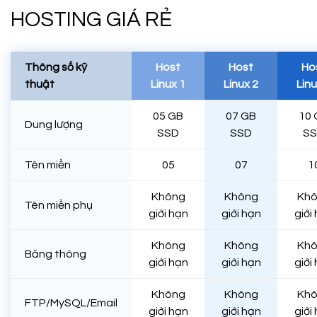
HOSTING GIÁ RẺ
Thông số kỹ
Host
Host
Ho
thuật
Linux 1
Linux 2
Linu
05 GB
07 GB
10 
Dung lượng
SSD
SSD
S
Tên miền
05
07
1
Không
Không
Kh
Tên miền phụ
giới hạn
giới hạn
giới
Không
Không
Kh
Băng thông
giới hạn
giới hạn
giới
Không
Không
Kh
FTP/MySQL/Email
giới hạn
giới hạn
giới