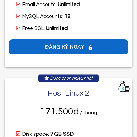
Email Accouts:
Unlimited
MySQL Accounts:
12
Free SSL:
Unlimited
ĐĂNG KÝ NGAY
Được chọn nhiều nhất
Host Linux 2
171.500đ
/ tháng
Disk space:
7 GB SSD