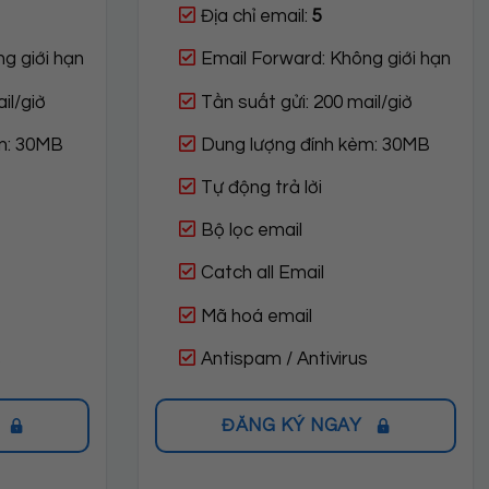
Địa chỉ email:
5
g giới hạn
Email Forward: Không giới hạn
il/giờ
Tần suất gửi: 200 mail/giờ
m: 30MB
Dung lượng đính kèm: 30MB
Tự động trả lời
Bộ lọc email
Catch all Email
Mã hoá email
s
Antispam / Antivirus
ĐĂNG KÝ NGAY