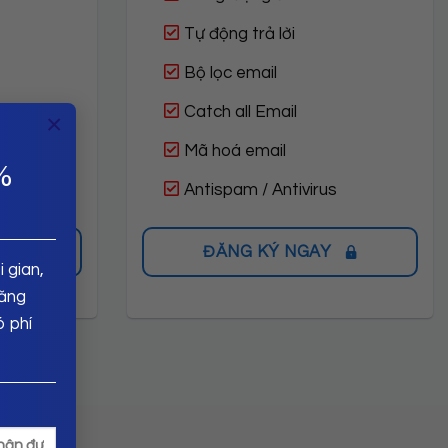
Tự động trả lời
Bộ lọc email
Catch all Email
×
Mã hoá email
%
s
Antispam / Antivirus
ĐĂNG KÝ NGAY
 gian,
năng
ó phí