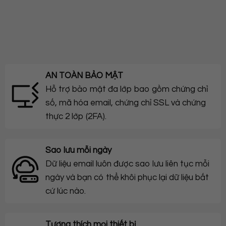
AN TOÀN BẢO MẬT
Hỗ trợ bảo mật đa lớp bao gồm chứng chỉ
số, mã hóa email, chứng chỉ SSL và chứng
thực 2 lớp (2FA).
Sao lưu mỗi ngày
Dữ liệu email luôn được sao lưu liên tục mỗi
ngày và bạn có thể khôi phục lại dữ liệu bất
cứ lúc nào.
Tương thích mọi thiết bị