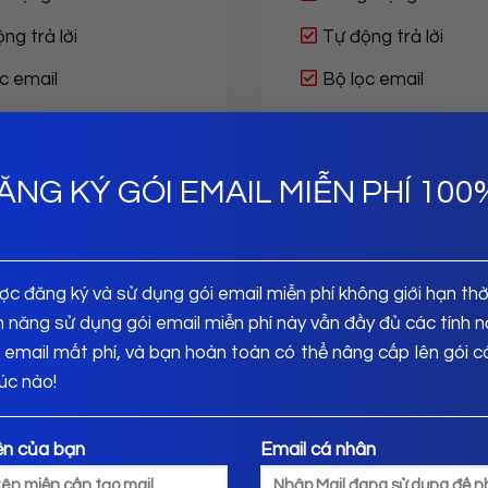
ng trả lời
Tự động trả lời
c email
Bộ lọc email
 all Email
Catch all Email
oá email
Mã hoá email
ĂNG KÝ GÓI EMAIL MIỄN PHÍ 100
pam / Antivirus
Antispam / Antiviru
ĂNG KÝ NGAY
ĐĂNG KÝ NGAY
c đăng ký và sử dụng gói email miễn phí không giới hạn thời
h năng sử dụng gói email miễn phí này vẫn đầy đủ các tính 
 email mất phí, và bạn hoàn toàn có thể nâng cấp lên gói c
lúc nào!
m VAT 10%
ền của bạn
Email cá nhân