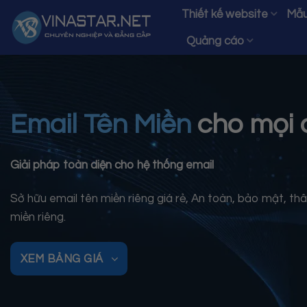
Bỏ
Thiết kế website
Mẫu
qua
Quảng cáo
nội
dung
Email Tên Miền
cho mọi 
Giải pháp toàn diện cho hệ thống email
Sở hữu email tên miền riêng giá rẻ, An toàn, bảo mật, th
miền riêng.
XEM BẢNG GIÁ