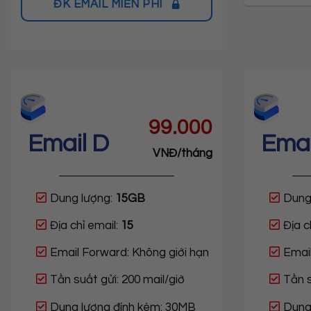
ĐK EMAIL MIỄN PHÍ
99.000
Email D
Emai
VNĐ/tháng
Dung lượng:
15GB
Dung
Địa chỉ email:
15
Địa c
Email Forward: Không giới hạn
Email
Tần suất gửi: 200 mail/giờ
Tần s
Dung lượng đính kèm: 30MB
Dung