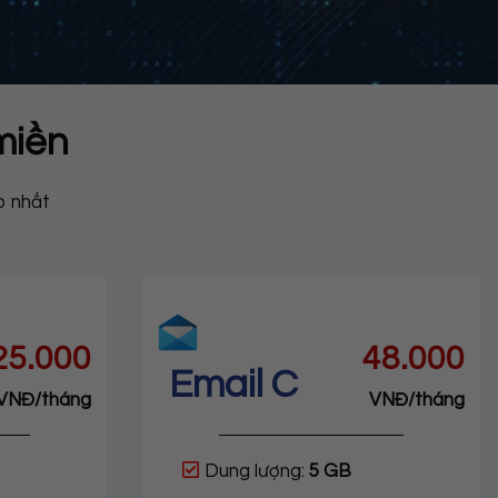
miền
p nhất
25.000
48.000
Email C
VNĐ/tháng
VNĐ/tháng
Dung lượng:
5 GB