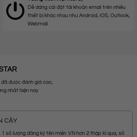
Dễ dàng cài đặt tài khoản email trên nhiều
thiết bị khác nhau như Android, iOS, Outlook,
Webmail.
ASTAR
t đã được đánh giá cao,
ng nhất hiện nay
N CẬY
op 1 số lượng đăng ký tên miền .VN hơn 2 thập kỉ qua, số