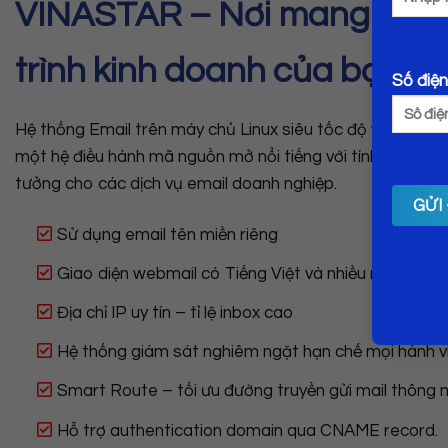
VINASTAR – Nơi mang lại sự
trình kinh doanh của bạn
Số điện
Hệ thống Email trên máy chủ Linux siêu tốc độ với hiệu su
một hệ điều hành mã nguồn mở nổi tiếng với tính ổn định 
tưởng cho các dịch vụ email doanh nghiệp.
Sử dụng email tên miền riêng
Giao diện webmail có Tiếng Việt và nhiều ngôn ngữ
Địa chỉ IP uy tín – tỉ lệ inbox cao
Hệ thống giám sát nghiêm ngặt hạn chế mọi hành 
Smart Route – tối ưu đường truyền gửi mail thông m
Hỗ trợ authentication domain qua CNAME record.