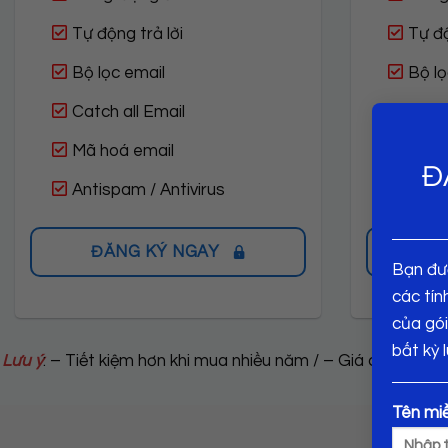
Tự động trả lời
Tự độ
Bộ lọc email
Bộ lọ
Catch all Email
Catch
Mã hoá email
Mã h
Đ
Antispam / Antivirus
Antis
ĐĂNG KÝ NGAY
Đ
Bạn đượ
các tín
của gói
bất kỳ 
Lưu ý
: – Tiết kiệm hơn khi mua nhiều năm / – Giá chưa gồ
Tên mi