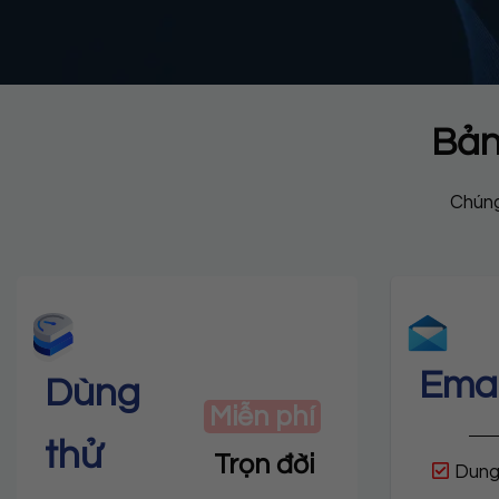
Bản
Chúng
Emai
Dùng
Miễn phí
thử
Trọn đời
Dung