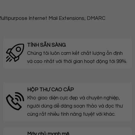
ultipurpose Internet Mail Extensions; DMARC
TÍNH SẴN SÀNG
Chúng tôi luôn cam kết chất lượng ổn định
và cao nhất với thời gian hoạt động tới 99%.
HỘP THƯ CAO CẤP
Kho giao diện cực đẹp và chuyên nghiệp,
người dùng dễ dàng soạn thảo và đọc thư
cùng rất nhiều tính năng tuyệt vời khác.
Máy chủ mạnh mẽ