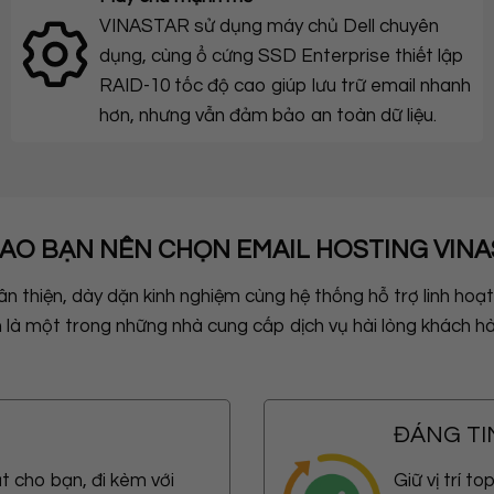
VINASTAR sử dụng máy chủ Dell chuyên
dụng, cùng ổ cứng SSD Enterprise thiết lập
RAID-10 tốc độ cao giúp lưu trữ email nhanh
hơn, nhưng vẫn đảm bảo an toàn dữ liệu.
SAO BẠN NÊN CHỌN EMAIL HOSTING VIN
hân thiện, dày dặn kinh nghiệm cùng hệ thống hỗ trợ linh hoạ
 là một trong những nhà cung cấp dịch vụ hài lòng khách hà
ĐÁNG TI
ất cho bạn, đi kèm với
Giữ vị trí t