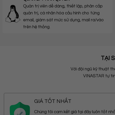
Quản trị viên dễ dàng, thiết lập, phân cấp
quản trị, cá nhân hóa cấu hình cho từng
email, giám sát mức sử dụng, mail ra/vào
trên hệ thống.
TẠI 
Với đội ngũ kỹ thuật t
VINASTAR tự tin
GIÁ TỐT NHẤT
Chúng tôi cam kết giá tại đây luôn tốt nh