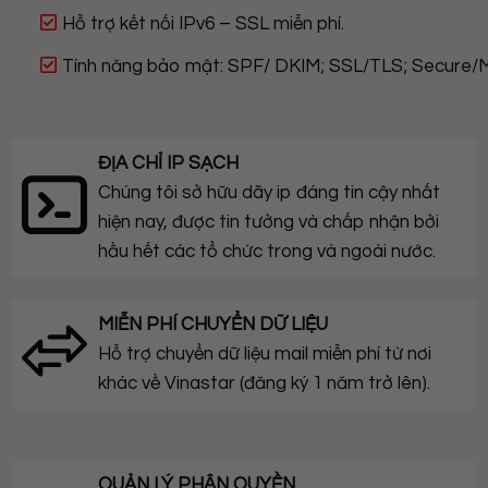
Hỗ trợ kết nối IPv6 – SSL miễn phí.
Tính năng bảo mật: SPF/ DKIM; SSL/TLS; Secure/M
ĐỊA CHỈ IP SẠCH
Chúng tôi sở hữu dãy ip đáng tin cậy nhất
hiện nay, được tin tưởng và chấp nhận bởi
hầu hết các tổ chức trong và ngoài nước.
MIỄN PHÍ CHUYỂN DỮ LIỆU
Hỗ trợ chuyển dữ liệu mail miễn phí từ nơi
khác về Vinastar (đăng ký 1 năm trở lên).
QUẢN LÝ PHÂN QUYỀN