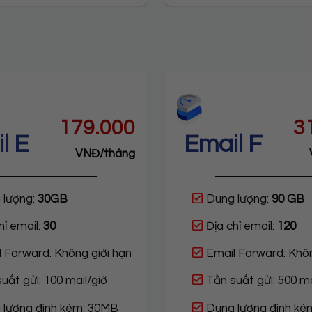
179.000
3
l E
Email F
VNĐ/tháng
 lượng:
30GB
Dung lượng:
90 GB
hỉ email:
30
Địa chỉ email:
120
 Forward: Không giới hạn
Email Forward: Khôn
uất gửi: 100 mail/giờ
Tần suất gửi: 500 ma
 lượng đính kèm: 30MB
Dung lượng đính kè