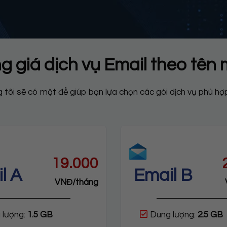
g giá dịch vụ Email theo tên 
 tôi sẽ có mặt để giúp bạn lựa chọn các gói dịch vụ phù hợ
19.000
l A
Email B
VNĐ/tháng
 lượng:
1.5 GB
Dung lượng:
2.5 GB