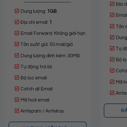
Địa c
Dung lượng:
1GB
Email
Địa chỉ email:
1
Tần s
Email Forward: Không giới hạn
Dung
Tần suất gửi: 50 mail/giờ
Tự độ
Dung lượng đính kèm: 30MB
Bộ lọ
Tự động trả lời
Catch
Bộ lọc email
Mã h
Catch all Email
Antis
Mã hoá email
Đ
Antispam / Antivirus