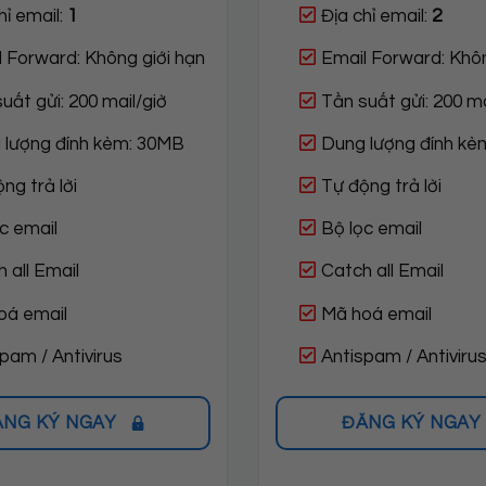
hỉ email:
1
Địa chỉ email:
2
 Forward: Không giới hạn
Email Forward: Khôn
uất gửi: 200 mail/giờ
Tần suất gửi: 200 ma
 lượng đính kèm: 30MB
Dung lượng đính kè
ng trả lời
Tự động trả lời
c email
Bộ lọc email
 all Email
Catch all Email
oá email
Mã hoá email
pam / Antivirus
Antispam / Antiviru
ĂNG KÝ NGAY
ĐĂNG KÝ NGAY