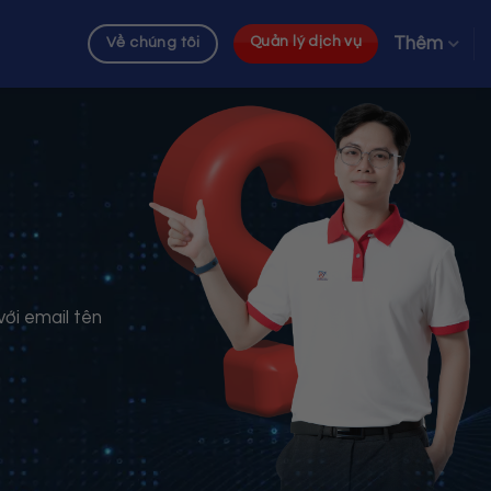
Thêm
Quản lý dịch vụ
Về chúng tôi
với email tên