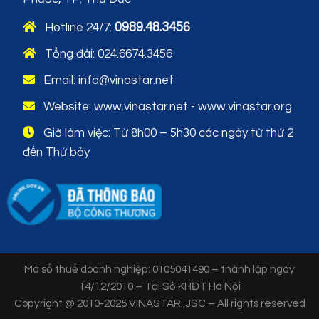
0989.48.3456
Hotline 24/7:
Tổng đài:
024.6674.3456
Email: info@vinastar.net
Website:
www.vinastar.net
-
www.vinastar.org
Giờ làm việc: Từ 8h00 – 5h30 các ngày từ thứ 2
đến Thứ bảy
Mã số thuế doanh nghiệp: 0105041490 – thành lập ngày
14/12/2010 – Tại Sở KHĐT Hà Nội
Copyright @ 2010-2025 VINASTAR.,JSC – All rights reserved