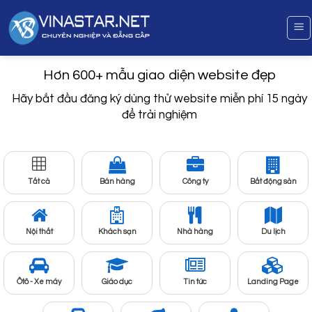
Bỏ
qua
nội
dung
Hơn 600+ mẫu giao diện website đẹp
Hãy bắt đầu đăng ký dùng thử website
miễn phí 15 ngày
để trải nghiệm
Tất cả
Bán hàng
Công ty
Bất động sản
Nội thất
Khách sạn
Nhà hàng
Du lịch
Ôtô - Xe máy
Giáo dục
Tin tức
Landing Page