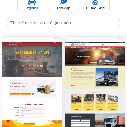
Logistics
Làm đẹp
Du học - xklđ