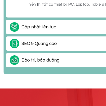
hiển thị tất cả thiết bị: PC, Laptop, Table & 
Cập nhật liên tục
SEO & Quảng cáo
Bảo trì, bảo dưỡng