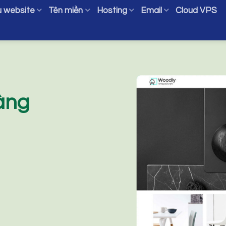
 website
Tên miền
Hosting
Email
Cloud VPS
àng