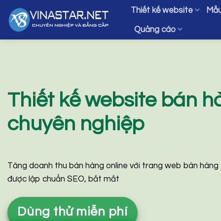
Bỏ
Thiết kế website
Mẫu
qua
Quảng cáo
nội
dung
Thiết kế website bán h
chuyên nghiệp
Tăng doanh thu bán hàng online với trang web bán hàng
được lập chuẩn SEO, bắt mắt
Dùng thử miễn phí