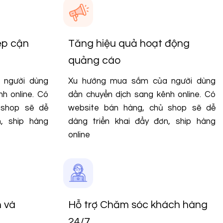
ếp cận
Tăng hiệu quả hoạt động
quảng cáo
 người dùng
Xu hướng mua sắm của người dùng
h online. Có
dần chuyển dịch sang kênh online. Có
 shop sẽ dễ
website bán hàng, chủ shop sẽ dễ
n, ship hàng
dàng triển khai đẩy đơn, ship hàng
online
n và
Hỗ trợ Chăm sóc khách hàng
24/7