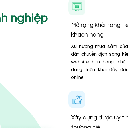
nh nghiệp
Mở rộng khả năng ti
khách hàng
Xu hướng mua sắm của
dần chuyển dịch sang kên
website bán hàng, chủ
dàng triển khai đẩy đơ
online
Xây dựng được uy tí
thương hiệu