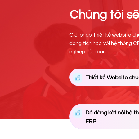
Chúng tôi sẽ
Giải pháp thiết kế website c
dàng tích hợp với hệ thống C
nghiệp của bạn.
Thiết kế Website ch
Dễ dàng kết nối hệ t
ERP