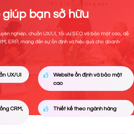
 giúp bạn sở hữu
huyên nghiệp, chuẩn UX/UI, tối ưu SEO và bảo mật cao, dễ
RM, ERP, mang đến sự ổn định và hiệu quả cho doanh
uẩn UX/UI
Website ổn định và bảo mật
cao
hống CRM,
Thiết kế theo ngành hàng